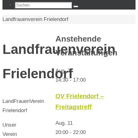
Suchen
Suchen
nach:
Start
Landfrauenverein Frielendorf
Anstehende
Landfrauenverein
Veranstaltungen
Frielendorf
Aug.
7
14:30
-
17:00
OV Frielendorf –
LandFrauenVerein
Freitagstreff
Frielendorf
Aug.
11
Unser
20:00
-
22:00
Verein