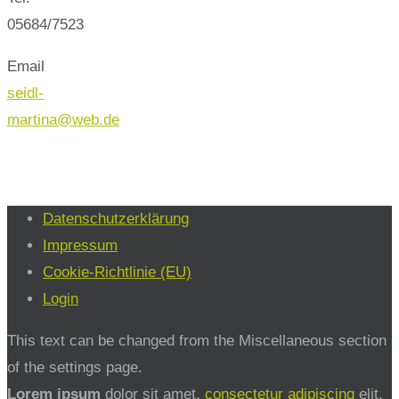
05684/7523
Email
seidl-
martina@web.de
Datenschutzerklärung
Impressum
Cookie-Richtlinie (EU)
Login
This text can be changed from the Miscellaneous section
of the settings page.
Lorem ipsum
dolor sit amet,
consectetur adipiscing
elit,