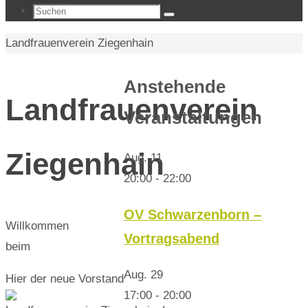
Suchen
Suchen
nach:
Start
Landfrauenverein Ziegenhain
Anstehende
Landfrauenverein
Veranstaltungen
Ziegenhain
Aug.
11
20:00
-
22:00
OV Schwarzenborn –
Willkommen
Vortragsabend
beim
Aug.
29
Hier der neue Vorstand
17:00
-
20:00