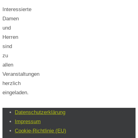
Interessierte
Damen
und
Herren
sind
zu
allen
Veranstaltungen
herzlich
eingeladen.
Datenschutzerklärung
Impressum
Cookie-Richtlinie (EU)