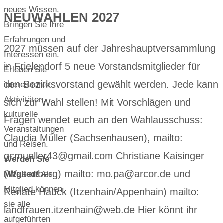
neues Wissen.
NEUWAHLEN 2027
Bringen Sie Ihre
Erfahrungen und
2027 müssen auf der Jahreshauptversammlung
Interessen ein.
in Frielendorf 5 neue Vorstandsmitglieder für
Erleben Sie
den Bezirksvorstand gewählt werden. Jede kann
interessante
Aktivitäten,
sich zur Wahl stellen! Mit Vorschlägen und
kulturelle
Fragen wendet euch an den Wahlausschuss:
Veranstaltungen
Claudia Müller (Sachsenhausen), mailto:
und Reisen.
gcmueller43@gmail.com Christiane Kaisinger
Werden Sie
(Wasenberg) mailto: mo.pa@arcor.de und
Mitglied!
Als
Mitglied können
Renate Hauck (Itzenhain/Appenhain) mailto:
sie alle
landfrauen.itzenhain@web.de Hier könnt ihr
aufgeführten