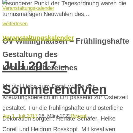
besonderer Punkt der Tagesordnung waren die
turnusmäßigen Neuwahlen des...
weiterlesen
Veranstaltungskalender
OV Willinghausen – Frühlingshafte
Gestaltung des
Juli 2017 –
Kreuzungsbereiches
Sommerendivien
Mit viel Liebe zum Detail wurde der
Kreuzungsbereich im Ort passend zur Osterzeit
gestaltet. Für die frühlingshafte und österliche
Jan
1. Juli 2017
26. März 2022
Rezept
Dekoration sorgten: Renate Schäfer, Heike
Corell und Heidrun Rosskopf. Mit kreativen