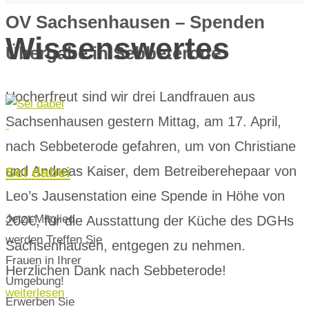
OV Sachsenhausen – Spenden
Wissenswertes
Übergabe in Sebbeterode
Hocherfreut sind wir drei Landfrauen aus
Sachsenhausen gestern Mittag, am 17. April,
nach Sebbeterode gefahren, um von Christiane
und Andreas Kaiser, dem Betreiberehepaar von
Sei dabei
Leo’s Jausenstation eine Spende in Höhe von
Jetzt Mitglied
200€, für die Ausstattung der Küche des DGHs
werden Treffen Sie
Sachsenhausen, entgegen zu nehmen.
Frauen in Ihrer
Herzlichen Dank nach Sebbeterode!
Umgebung!
weiterlesen
Erwerben Sie