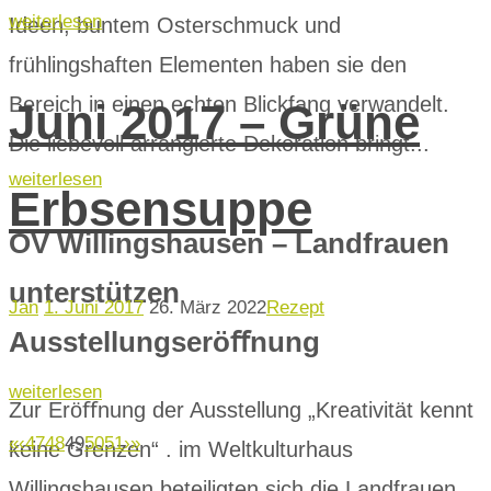
weiterlesen
Ideen, buntem Osterschmuck und
frühlingshaften Elementen haben sie den
Bereich in einen echten Blickfang verwandelt.
Juni 2017 – Grüne
Die liebevoll arrangierte Dekoration bringt...
weiterlesen
Erbsensuppe
OV Willingshausen – Landfrauen
unterstützen
Jan
1. Juni 2017
26. März 2022
Rezept
Ausstellungseröﬀnung
weiterlesen
Zur Eröﬀnung der Ausstellung „Kreativität kennt
«
‹
47
48
49
50
51
›
»
keine Grenzen“ . im Weltkulturhaus
Willingshausen beteiligten sich die Landfrauen