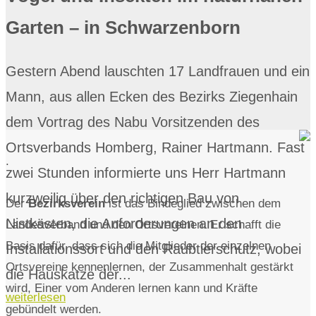
Garten – in Schwarzenborn
Gestern Abend lauschten 17 Landfrauen und ein
Mann, aus allen Ecken des Bezirks Ziegenhain
dem Vortrag des Nabu Vorsitzenden des
Ortsverbands Homberg, Rainer Hartmann. Fast
.
zwei Stunden informierte uns Herr Hartmann
kurzweilig über den richtigen Bau von
Der
Bezirksverein
ist das Bindeglied zwischen dem
Nistkästen, die Anforderungen an den
Landesverband und den Ortsvereinen. Er schafft die
Basis dafür, dass sich die Mitglieder der einzelnen
Installationssort und den Raubtierschutz, wobei
Ortsvereine kennenlernen, der Zusammenhalt gestärkt
die Hauskatze der...
wird, Einer vom Anderen lernen kann und Kräfte
weiterlesen
gebündelt werden.