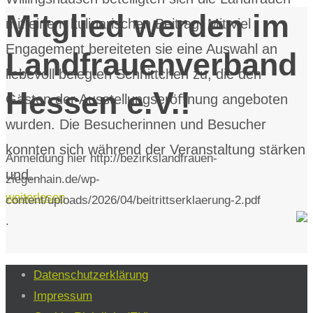
Mitglied werden im
mit einem kulinarischen Beitrag. Mit viel
Engagement bereiteten sie eine Auswahl an
Landfrauenverband
liebevoll belegten Schnittchen zu, die den
Hessen e.V.!
Gästen der Ausstellungseröﬀnung angeboten
wurden. Die Besucherinnen und Besucher
konnten sich während der Veranstaltung stärken
Anmeldung hier http://bezirkslandfrauen-
und...
ziegenhain.de/wp-
weiterlesen
content/uploads/2026/04/beitrittserklaerung-2.pdf
.
Datenschutzerklärung
Impressum