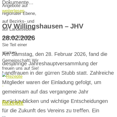
Dokumente...
Angebote auf
weiterlesen
regionaler Ebene,
auf Bezirks- und
OV Willingshausen – JHV
auf Landesebene
28.02.2026
nutzen. Werden
Sie Teil einer
starken
Am Samstag, den 28. Februar 2026, fand die
Gemeinschaft! Wir
diesjährige Jahreshauptversammlung der
freuen uns auf Sie!
Landfrauen in der gürren Stubb statt. Zahlreiche
Mitglieder waren der Einladung gefolgt, um
gemeinsam auf das vergangene Jahr
zurückzublicken und wichtige Entscheidungen
Rezepte
für die Zukunft des Vereins zu treﬀen. Ein