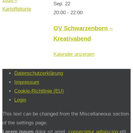
2018 –
Sep.
22
Kartoffeltorte
20:00
-
22:00
OV Schwarzenborn –
Kreativabend
Kalender anzeigen
Datenschutzerklärung
Impressum
Cookie-Richtlinie (EU)
Login
This text can be changed from the Miscellaneous section
of the settings page.
Lorem ipsum
dolor sit amet,
consectetur adipiscing
elit,