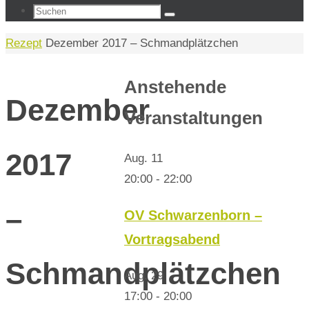
Suchen
Suchen
nach:
Start
Rezept
Dezember 2017 – Schmandplätzchen
Anstehende
Dezember
Veranstaltungen
2017
Aug.
11
20:00
-
22:00
–
OV Schwarzenborn –
Vortragsabend
Schmandplätzchen
Aug.
29
17:00
-
20:00