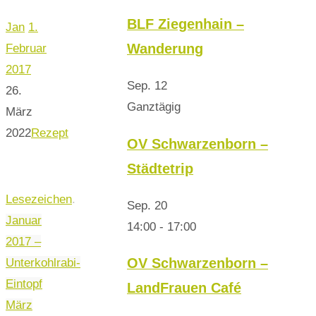
BLF Ziegenhain –
Jan
1.
Wanderung
Februar
2017
Sep.
12
26.
Ganztägig
März
2022
Rezept
OV Schwarzenborn –
Städtetrip
Lesezeichen
.
Sep.
20
Januar
14:00
-
17:00
2017 –
OV Schwarzenborn –
Unterkohlrabi-
Eintopf
LandFrauen Café
März