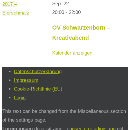
Sep.
22
2017 –
20:00
-
22:00
Eierschmalz
OV Schwarzenborn –
Kreativabend
Kalender anzeigen
Datenschutzerklärung
Impressum
Cookie-Richtlinie (EU)
Login
This text can be changed from the Miscellaneous section
of the settings page.
Lorem ipsum
dolor sit amet,
consectetur adipiscing
elit,