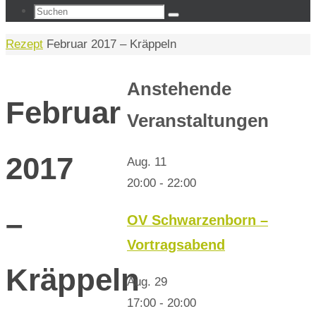
Suchen
Suchen
nach:
Start
Rezept
Februar 2017 – Kräppeln
Anstehende
Februar
Veranstaltungen
2017
Aug.
11
20:00
-
22:00
–
OV Schwarzenborn –
Vortragsabend
Kräppeln
Aug.
29
17:00
-
20:00