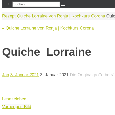
Suchen
Suchen
nach:
Start
Rezept
Quiche Lorraine von Ronja | Kochkurs Corona
Quic
« Quiche Lorraine von Ronja | Kochkurs Corona
Quiche_Lorraine
Jan
3. Januar 2021
3. Januar 2021
Die Originalgröße betr
Lesezeichen
.
Vorheriges Bild