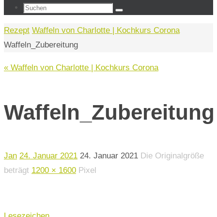
Suchen
Suchen
nach:
Start
Rezept
Waffeln von Charlotte | Kochkurs Corona
Waffeln_Zubereitung
« Waffeln von Charlotte | Kochkurs Corona
Waffeln_Zubereitung
Jan
24. Januar 2021
24. Januar 2021
Die Originalgröße
beträgt
1200 × 1600
Pixel
Lesezeichen
.