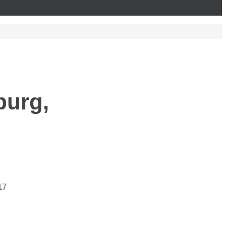
burg,
17