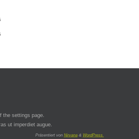
6
6
 the settings page.
cras ut imperdiet augue.
Präsentiert von
Nirvana
&
WordPress.