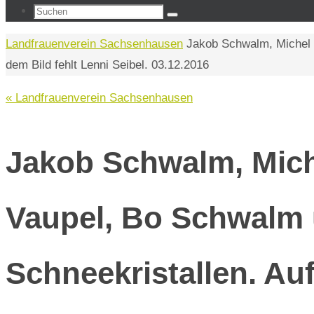
Suchen
Suchen
nach:
Start
Landfrauenverein Sachsenhausen
Jakob Schwalm, Michel K
dem Bild fehlt Lenni Seibel. 03.12.2016
« Landfrauenverein Sachsenhausen
Jakob Schwalm, Mic
Vaupel, Bo Schwalm u
Schneekristallen. Auf