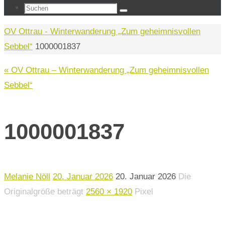
Suchen
Suchen
nach:
Start
OV Ottrau - Winterwanderung „Zum geheimnisvollen
Sebbel“
1000001837
« OV Ottrau – Winterwanderung „Zum geheimnisvollen
Sebbel“
1000001837
Melanie Nöll
20. Januar 2026
20. Januar 2026
Die
Originalgröße beträgt
2560 × 1920
Pixel