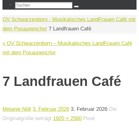
Suchen
Suchen
nach:
Start
OV Schwarzenborn - Musikalisches LandFrauen Café mit
dem Posaunenchor
7 Landfrauen Café
« OV Schwarzenborn – Musikalisches LandFrauen Café
mit dem Posaunenchor
7 Landfrauen Café
Melanie Nöll
3. Februar 2026
3. Februar 2026
Die
Originalgröße beträgt
1920 × 2560
Pixel