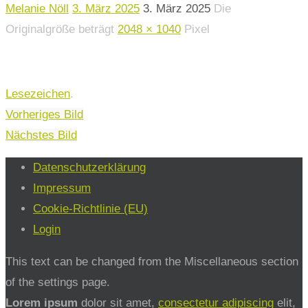
Melanie Nöll
3. März 2025
3. März 2025
Die
Originalgröße beträgt
2048 × 1040
Pixel
Lesezeichen
.
Vorheriges Bild
Nächstes Bild
Datenschutzerklärung
Impressum
Cookie-Richtlinie (EU)
Login
This text can be changed from the Miscellaneous section
of the settings page.
Lorem ipsum
dolor sit amet,
consectetur adipiscing
elit,