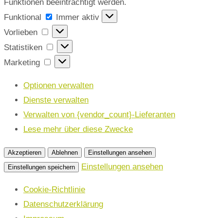
Funktionen beeinträchtigt werden.
Funktional
Funktional
Immer aktiv
Vorlieben
Vorlieben
Statistiken
Statistiken
Marketing
Marketing
Optionen verwalten
Dienste verwalten
Verwalten von {vendor_count}-Lieferanten
Lese mehr über diese Zwecke
Akzeptieren
Ablehnen
Einstellungen ansehen
Einstellungen ansehen
Einstellungen speichern
Cookie-Richtlinie
Datenschutzerklärung