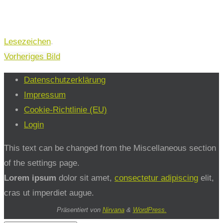
Lesezeichen
.
Vorheriges Bild
Datenschutzerklärung
Impressum
Cookie-Richtlinie (EU)
Login
This text can be changed from the Miscellaneous section
of the settings page.
Lorem ipsum
dolor sit amet,
consectetur adipiscing
elit,
cras ut imperdiet augue.
Präsentiert von
Nirvana
&
WordPress.