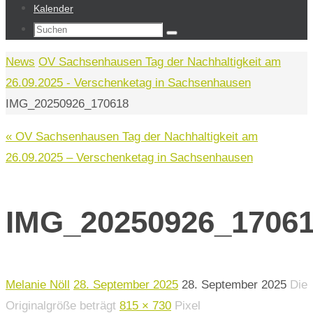
Kalender
Suchen
Suchen
nach:
Start
News
OV Sachsenhausen Tag der Nachhaltigkeit am
26.09.2025 - Verschenketag in Sachsenhausen
IMG_20250926_170618
« OV Sachsenhausen Tag der Nachhaltigkeit am
26.09.2025 – Verschenketag in Sachsenhausen
IMG_20250926_1706
Melanie Nöll
28. September 2025
28. September 2025
Die
Originalgröße beträgt
815 × 730
Pixel