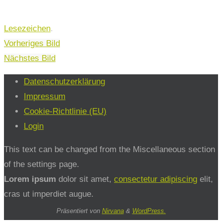
Lesezeichen
.
Vorheriges Bild
Nächstes Bild
Datenschutzerklärung
Impressum
Cookie-Richtlinie (EU)
Login
This text can be changed from the Miscellaneous section
of the settings page.
Lorem ipsum
dolor sit amet,
consectetur adipiscing
elit,
cras ut imperdiet augue.
Präsentiert von
Nirvana
&
WordPress.