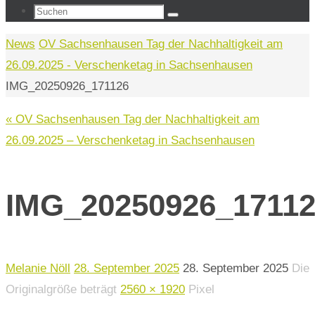
Suchen
Suchen
nach:
Start
News
OV Sachsenhausen Tag der Nachhaltigkeit am
26.09.2025 - Verschenketag in Sachsenhausen
IMG_20250926_171126
« OV Sachsenhausen Tag der Nachhaltigkeit am
26.09.2025 – Verschenketag in Sachsenhausen
IMG_20250926_1711
Melanie Nöll
28. September 2025
28. September 2025
Die
Originalgröße beträgt
2560 × 1920
Pixel