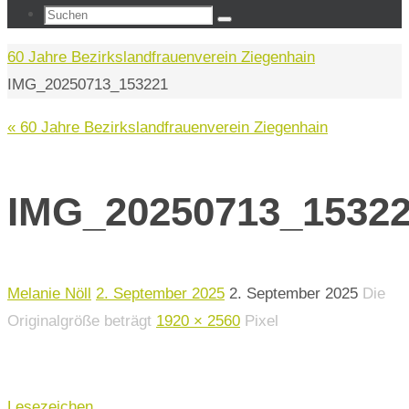
Suchen
Suchen
nach:
Start
60 Jahre Bezirkslandfrauenverein Ziegenhain
IMG_20250713_153221
« 60 Jahre Bezirkslandfrauenverein Ziegenhain
IMG_20250713_1532
Melanie Nöll
2. September 2025
2. September 2025
Die
Originalgröße beträgt
1920 × 2560
Pixel
Lesezeichen
.