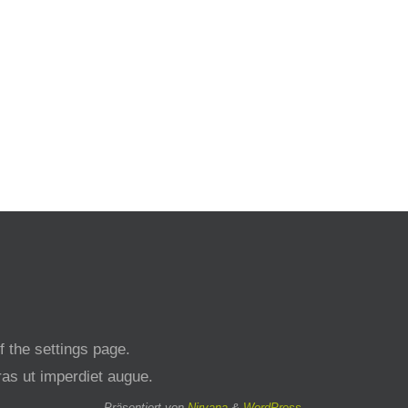
 the settings page.
cras ut imperdiet augue.
Präsentiert von
Nirvana
&
WordPress.