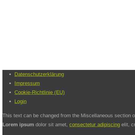
Datenschutzerklärung
Impressum
Cookie-Richtlinie (EU)
Login
This text can be changed from the Miscellaneous section of
Lorem ipsum
dolor sit amet,
consectetur adipiscing
elit, 