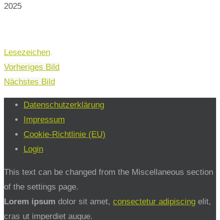
2025
Lesezeichen
.
Vorheriges Bild
Nächstes Bild
Datenschutzerklärung
Impressum
Cookie-Richtlinie (EU)
Login
This text can be changed from the Miscellaneous section
of the settings page.
Lorem ipsum
dolor sit amet,
consectetur adipiscing
elit,
cras ut imperdiet augue.