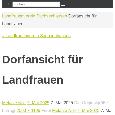
Suchen
Suchen
nach:
Start
Landfrauenverein Sachsenhausen
Dorfansicht für
Landfrauen
« Landfrauenverein Sachsenhausen
Dorfansicht für
Landfrauen
Melanie Nöll
7. Mai 2025
7. Mai 2025
Die Originalgröße
beträgt
2560 × 1196
Pixel
Melanie Nöll
7. Mai 2025
7. Mai